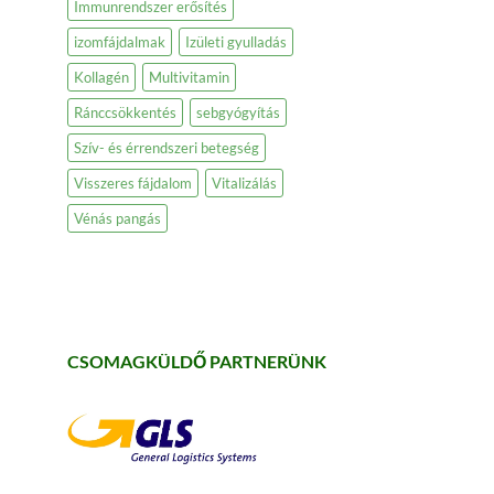
Immunrendszer erősítés
izomfájdalmak
Izületi gyulladás
Kollagén
Multivitamin
Ránccsökkentés
sebgyógyítás
Szív- és érrendszeri betegség
Visszeres fájdalom
Vitalizálás
Vénás pangás
CSOMAGKÜLDŐ PARTNERÜNK