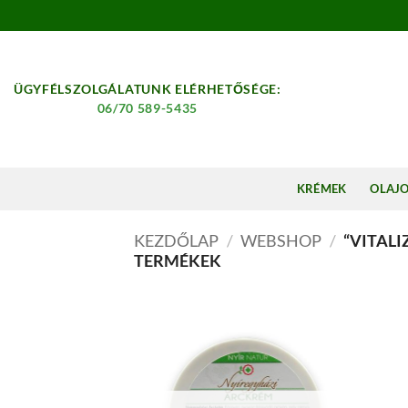
Skip
to
content
ÜGYFÉLSZOLGÁLATUNK ELÉRHETŐSÉGE:
06/70 589-5435
KRÉMEK
OLAJ
KEZDŐLAP
/
WEBSHOP
/
“VITALI
TERMÉKEK