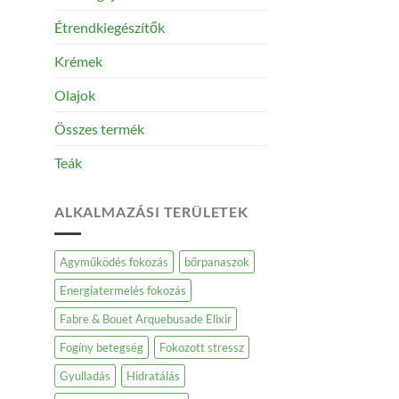
Étrendkiegészítők
Krémek
Olajok
Összes termék
Teák
ALKALMAZÁSI TERÜLETEK
Agyműködés fokozás
bőrpanaszok
Energiatermelés fokozás
Fabre & Bouet Arquebusade Elixir
Fogíny betegség
Fokozott stressz
Gyulladás
Hidratálás