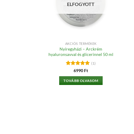
ELFOGYOTT
AKCIÓS TERMÉKEK
Nyíregyházi – Arckrém
hyaluronsavval és glicerinnel 50 ml
(1)
Értékelés:
5
6990
Ft
/ 5
TOVÁBB OLVASOM