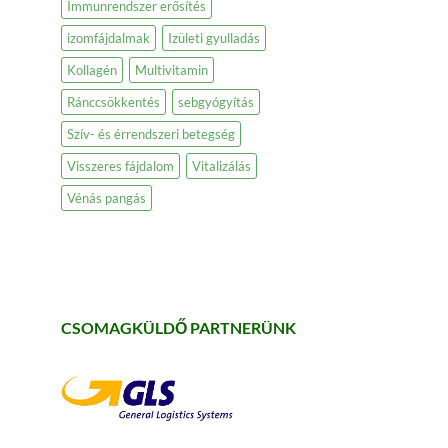
Immunrendszer erősítés
izomfájdalmak
Izületi gyulladás
Kollagén
Multivitamin
Ránccsökkentés
sebgyógyítás
Szív- és érrendszeri betegség
Visszeres fájdalom
Vitalizálás
Vénás pangás
CSOMAGKÜLDŐ PARTNERÜNK