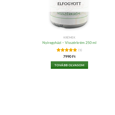
ELFOGYOTT
KRÉMEK
Nyíregyházi – Visszérkrém 250 ml
(1)
Értékelés:
5
7990
Ft
/ 5
TOVÁBB OLVASOM