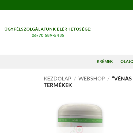
Skip
to
content
ÜGYFÉLSZOLGÁLATUNK ELÉRHETŐSÉGE:
06/70 589-5435
KRÉMEK
OLAJ
KEZDŐLAP
/
WEBSHOP
/
“VÉNÁS
TERMÉKEK