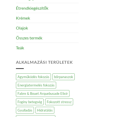
Étrendkiegészítők
Krémek
Olajok
Összes termék
Teák
ALKALMAZÁSI TERÜLETEK
Agyműködés fokozás
bőrpanaszok
Energiatermelés fokozás
Fabre & Bouet Arquebusade Elixir
Fogíny betegség
Fokozott stressz
Gyulladás
Hidratálás