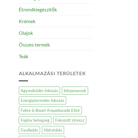
Étrendkiegészítők
Krémek
Olajok
Összes termék
Teák
ALKALMAZÁSI TERÜLETEK
Agyműködés fokozás
bőrpanaszok
Energiatermelés fokozás
Fabre & Bouet Arquebusade Elixir
Fogíny betegség
Fokozott stressz
Gyulladás
Hidratálás