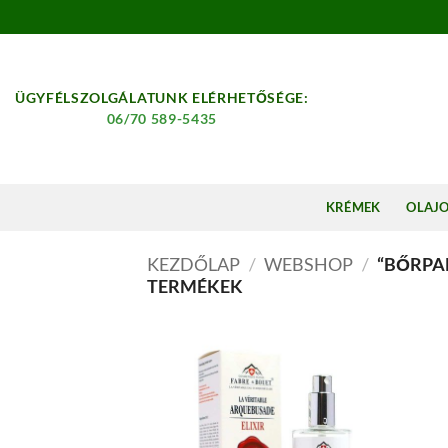
Skip
to
content
ÜGYFÉLSZOLGÁLATUNK ELÉRHETŐSÉGE:
06/70 589-5435
KRÉMEK
OLAJ
KEZDŐLAP
/
WEBSHOP
/
“BŐRPA
TERMÉKEK