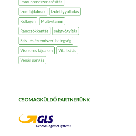
Immunrendszer erősítés
izomfájdalmak
Izületi gyulladás
Kollagén
Multivitamin
Ránccsökkentés
sebgyógyítás
Szív- és érrendszeri betegség
Visszeres fájdalom
Vitalizálás
Vénás pangás
CSOMAGKÜLDŐ PARTNERÜNK