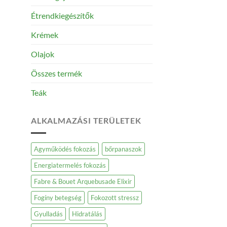
Étrendkiegészítők
Krémek
Olajok
Összes termék
Teák
ALKALMAZÁSI TERÜLETEK
Agyműködés fokozás
bőrpanaszok
Energiatermelés fokozás
Fabre & Bouet Arquebusade Elixir
Fogíny betegség
Fokozott stressz
Gyulladás
Hidratálás