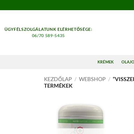
Skip
to
content
ÜGYFÉLSZOLGÁLATUNK ELÉRHETŐSÉGE:
06/70 589-5435
KRÉMEK
OLAJ
KEZDŐLAP
/
WEBSHOP
/
“VISSZE
TERMÉKEK