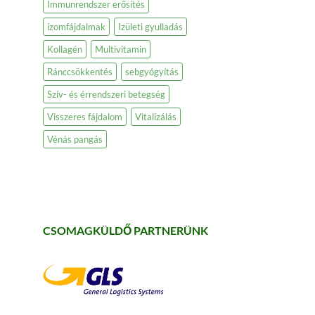
Immunrendszer erősítés
izomfájdalmak
Izületi gyulladás
Kollagén
Multivitamin
Ránccsökkentés
sebgyógyítás
Szív- és érrendszeri betegség
Visszeres fájdalom
Vitalizálás
Vénás pangás
CSOMAGKÜLDŐ PARTNERÜNK