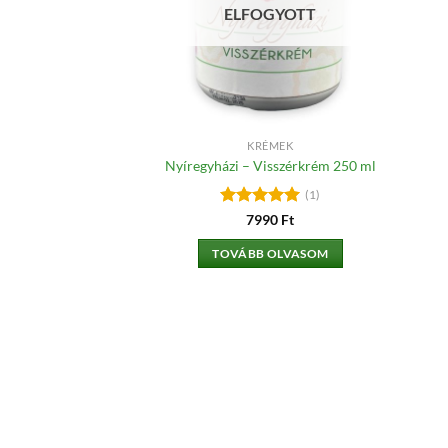
ELFOGYOTT
KRÉMEK
Nyíregyházi – Visszérkrém 250 ml
(1)
Értékelés:
5
7990
Ft
/ 5
TOVÁBB OLVASOM