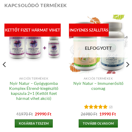
KAPCSOLÓDÓ TERMÉKEK
KETTŐT FIZET HÁRMAT VIHET
INGYENES SZÁLLÍTÁS
ELFOGYOTT
AKCIÓS TERMÉKEK
AKCIÓS TERMÉKEK
Nyír Natur – Gyógygomba
Nyír Natur – Immunerősítő
Komplex Étrend-kiegészítő
csomag
kapszula 2+1 (Kettőt fizet
hármat vihet akció)
(2)
Original
Current
Értékelés:
Original
5
Current
41970
Ft
29990
Ft
26980
Ft
19990
Ft
price
price
price
price
/ 5
was:
is:
was:
is:
KOSÁRBA TESZEM
TOVÁBB OLVASOM
41970 Ft.
29990 Ft.
26980 Ft.
19990 Ft