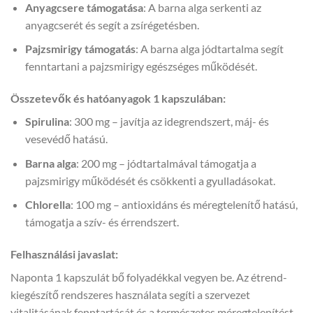
Anyagcsere támogatása
: A barna alga serkenti az
anyagcserét és segít a zsírégetésben.
Pajzsmirigy támogatás
: A barna alga jódtartalma segít
fenntartani a pajzsmirigy egészséges működését.
Összetevők és hatóanyagok 1 kapszulában:
Spirulina
: 300 mg – javítja az idegrendszert, máj- és
vesevédő hatású.
Barna alga
: 200 mg – jódtartalmával támogatja a
pajzsmirigy működését és csökkenti a gyulladásokat.
Chlorella
: 100 mg – antioxidáns és méregtelenítő hatású,
támogatja a szív- és érrendszert.
Felhasználási javaslat:
Naponta 1 kapszulát bő folyadékkal vegyen be. Az étrend-
kiegészítő rendszeres használata segíti a szervezet
vitalitásának fenntartását és a természetes méregtelenítést.