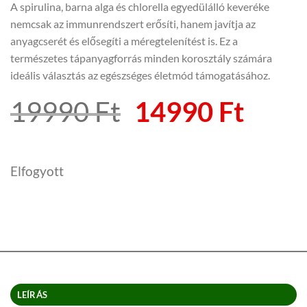
alapján
A spirulina, barna alga és chlorella egyedülálló keveréke
nemcsak az immunrendszert erősíti, hanem javítja az
anyagcserét és elősegíti a méregtelenítést is. Ez a
természetes tápanyagforrás minden korosztály számára
ideális választás az egészséges életmód támogatásához.
Original
Curr
19990
Ft
14990
Ft
price
price
was:
is:
Elfogyott
19990 Ft.
1499
LEÍRÁS