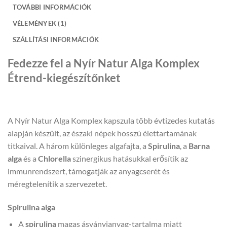
TOVÁBBI INFORMÁCIÓK
VÉLEMÉNYEK (1)
SZÁLLÍTÁSI INFORMÁCIÓK
Fedezze fel a Nyír Natur Alga Komplex
Étrend-kiegészítőnket
A Nyír Natur Alga Komplex kapszula több évtizedes kutatás
alapján készült, az északi népek hosszú élettartamának
titkaival. A három különleges algafajta, a
Spirulina
, a
Barna
alga
és a
Chlorella
szinergikus hatásukkal erősítik az
immunrendszert, támogatják az anyagcserét és
méregtelenítik a szervezetet.
Spirulina alga
A
spirulina
magas ásványianyag-tartalma miatt