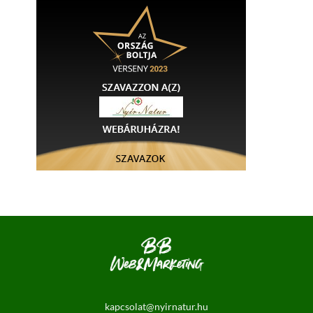
kapcsolat@nyirnatur.hu