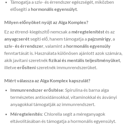
Támogatja a szív- és érrendszer egészségét, miközben
elősegíti a
hormonális egyensúlyt
.
Milyen előnyöket nyújt az Alga Komplex?
Ez az étrend-kiegészítő nemcsak a
méregtelenítést
és az
anyagcserét
segíti elő, hanem támogatja a
pajzsmirigy
, a
szív- és érrendszer
, valamint a
hormonális egyensúly
fenntartását is. Használata különösen ajánlott azok számára,
akik javítani szeretnék
fizikai és mentális teljesítményüket
,
illetve
erősíteni
szeretnék immunrendszerüket.
Miért válassza az Alga Komplex kapszulát?
Immunrendszer erősítése
: Spirulina és barna alga
természetes antioxidánsokkal, vitaminokkal és ásványi
anyagokkal támogatják az immunrendszert.
Méregtelenítés
: Chlorella segít a méreganyagok
eltávolításában és támogatja a hormonális egyensúlyt.