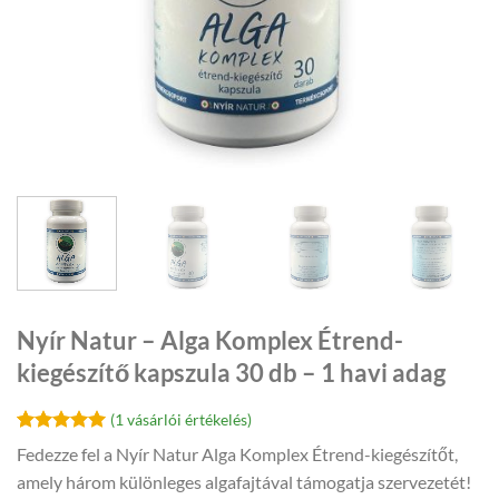
Nyír Natur – Alga Komplex Étrend-
kiegészítő kapszula 30 db – 1 havi adag
(
1
vásárlói értékelés)
Értékelés
1
5
Fedezze fel a Nyír Natur Alga Komplex Étrend-kiegészítőt,
az 5-ből,
amely három különleges algafajtával támogatja szervezetét!
értékelés