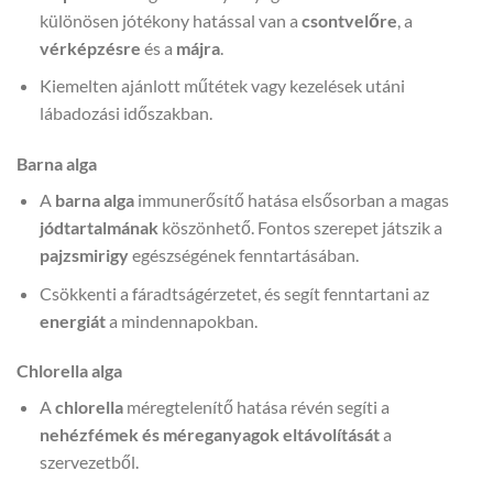
különösen jótékony hatással van a
csontvelőre
, a
vérképzésre
és a
májra
.
Kiemelten ajánlott műtétek vagy kezelések utáni
lábadozási időszakban.
Barna alga
A
barna alga
immunerősítő hatása elsősorban a magas
jódtartalmának
köszönhető. Fontos szerepet játszik a
pajzsmirigy
egészségének fenntartásában.
Csökkenti a fáradtságérzetet, és segít fenntartani az
energiát
a mindennapokban.
Chlorella alga
A
chlorella
méregtelenítő hatása révén segíti a
nehézfémek és méreganyagok eltávolítását
a
szervezetből.